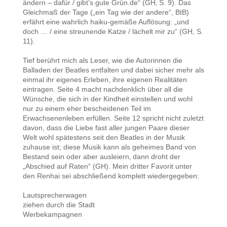
ändern – dafür / gibt’s gute Grün.de“ (GH‚ S. 9). Das
Gleichmaß der Tage („ein Tag wie der andere“, BtB)
erfährt eine wahrlich haiku-gemäße Auflösung: „und
doch … / eine streunende Katze / lächelt mir zu“ (GH, S.
11).
Tief berührt mich als Leser, wie die Autorinnen die
Balladen der Beatles entfalten und dabei sicher mehr als
einmal ihr eigenes Erleben, ihre eigenen Realitäten
eintragen. Seite 4 macht nachdenklich über all die
Wünsche, die sich in der Kindheit einstellen und wohl
nur zu einem eher bescheidenen Teil im
Erwachsenenleben erfüllen. Seite 12 spricht nicht zuletzt
davon, dass die Liebe fast aller jungen Paare dieser
Welt wohl spätestens seit den Beatles in der Musik
zuhause ist; diese Musik kann als geheimes Band von
Bestand sein oder aber ausleiern‚ dann droht der
„Abschied auf Raten“ (GH). Mein dritter Favorit unter
den Renhai sei abschließend komplett wiedergegeben:
Lautsprecherwagen
ziehen durch die Stadt
Werbekampagnen