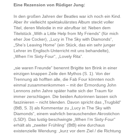
Eine Rezension von Rüdiger Jung:
In den großen Jahren der Beatles war ich noch ein Kind.
Aber ihr vielleicht spektakulärstes Album steckt voller
Titel, deren Melodie in mir abrufbar ist: Neben dem
Titelstück „With a Little Help from My Friends“ (für mich
eher Joe Cocker), „Lucy in The Sky with Diamonds“,
„She’s Leaving Home“ (ein Stück, das ein sehr junger
Lehrer im Englisch-Unterricht mit uns behandelte),
„When I’m Sixty-Four“, „Lovely Rita“.
„sie waren Freunde“ benennt Brigitte ten Brink in einer
einzigen knappen Zeile den Mythos (S. 1). Von der
Trennung ab hofften alle, die Fab Four könnten noch
einmal zusammenkommen – mit der Ermordung John
Lennons zehn Jahre später hatte sich der Traum für
immer zerschlagen. Die beiden Autorinnen lassen sich
faszinieren – nicht blenden. Davon spricht das „Trugbild“
(BtB, S. 3) als Kommentar zu „Lucy in The Sky with
Diamonds“, einem wahrlich berauschenden Akrostichon
(LSD!). Das lustig-beschwingte „When I’m Sixty-Four“
erhält als „zweiter Frühling“ (BtB) eine durchaus
existenzielle Wendung: „kurz vor dem Ziel / die Richtung