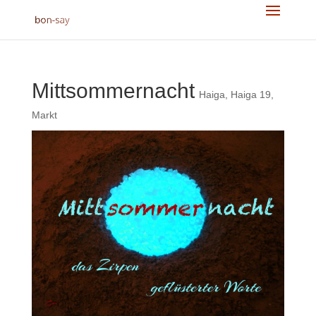
Mittsommernacht
Haiga
,
Haiga 19
,
Markt