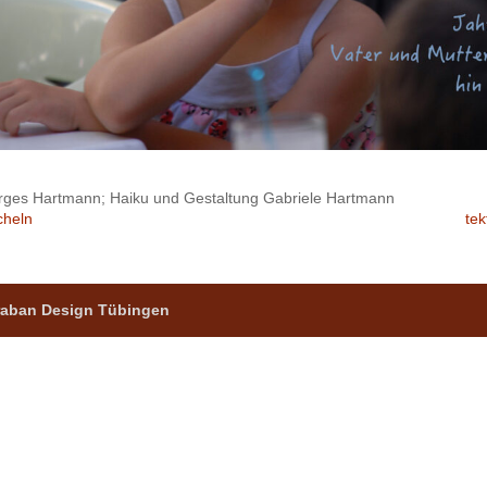
rges Hartmann; Haiku und Gestaltung Gabriele Hartmann
cheln
tek
 raban Design Tübingen