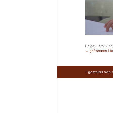
Haiga; Foto: Geo
←
gefrorenes Lä
+ gestaltet von