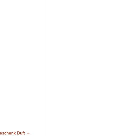
eschenk Duft
→