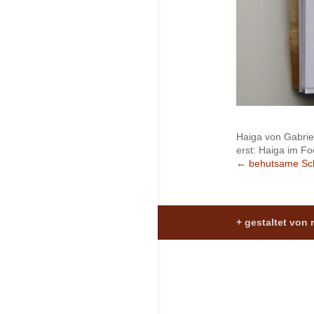
Haiga von Gabri
erst: Haiga im Fo
←
behutsame Sch
+ gestaltet von