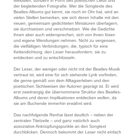
Melodien, sondern in Form des poetischen Lieds und
der begleitenden Fotografie. Wer die Songtexte des
Beatles-Albums gut kennt, sie noch im Ohr hat, wird an
vielen Stellen bemerken, wie sich deren Inhalte mit den
neuen, gemeinsam gedichteten Miniaturen überlagern,
sie durchsetzen und verschmelzen. Wie die Gedichte
ihnen aber auch widersprechen, sich von ihnen lösen
und eigene Wendungen nehmen. Nicht zu vergessen,
die vielfältigen Verbindungen, die, typisch für eine
Kettendichtung, den Leser herausfordern, sie zu
entdecken und zu entschlüsseln.
Der Leser, der weniger oder nicht mit der Beatles-Musik
vertraut ist, wird eine für sich stehende Lyrik vorfinden,
die genre-gemäß von dem Alltagserleben und den
poetischen Sichtweisen der Autoren geprägt ist. Er wird
erst zweitrangig die übernommene Struktur des Beatles-
Albums und deren Implikationen entdecken wollen, da
sie am Buchende immerhin erwähnt wird.
Das nachfolgende Renhai lässt deutlich – neben der
zentralen Titelzeile – und ganz natürlich auch
assoziative Anknüpfungspunkte an den Songtext
durchblicken. Dennoch bekommt der Leser nicht einfach