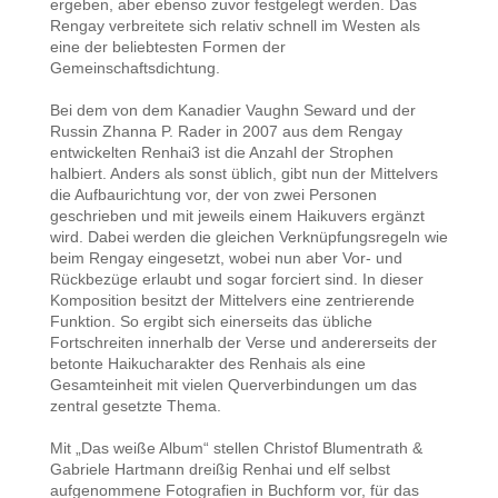
ergeben, aber ebenso zuvor festgelegt werden. Das
Rengay verbreitete sich relativ schnell im Westen als
eine der beliebtesten Formen der
Gemeinschaftsdichtung.
Bei dem von dem Kanadier Vaughn Seward und der
Russin Zhanna P. Rader in 2007 aus dem Rengay
entwickelten Renhai3 ist die Anzahl der Strophen
halbiert. Anders als sonst üblich, gibt nun der Mittelvers
die Aufbaurichtung vor, der von zwei Personen
geschrieben und mit jeweils einem Haikuvers ergänzt
wird. Dabei werden die gleichen Verknüpfungsregeln wie
beim Rengay eingesetzt, wobei nun aber Vor- und
Rückbezüge erlaubt und sogar forciert sind. In dieser
Komposition besitzt der Mittelvers eine zentrierende
Funktion. So ergibt sich einerseits das übliche
Fortschreiten innerhalb der Verse und andererseits der
betonte Haikucharakter des Renhais als eine
Gesamteinheit mit vielen Querverbindungen um das
zentral gesetzte Thema.
Mit „Das weiße Album“ stellen Christof Blumentrath &
Gabriele Hartmann dreißig Renhai und elf selbst
aufgenommene Fotografien in Buchform vor, für das