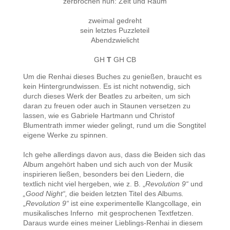
zerbrochen nun: Zeit und Raum
zweimal gedreht
sein letztes Puzzleteil
Abendzwielicht
GH
T
GH CB
Um die Renhai dieses Buches zu genießen, braucht es
kein Hintergrundwissen. Es ist nicht notwendig, sich
durch dieses Werk der Beatles zu arbeiten, um sich
daran zu freuen oder auch in Staunen versetzen zu
lassen, wie es Gabriele Hartmann und Christof
Blumentrath immer wieder gelingt, rund um die Songtitel
eigene Werke zu spinnen.
Ich gehe allerdings davon aus, dass die Beiden sich das
Album angehört haben und sich auch von der Musik
inspirieren ließen, besonders bei den Liedern, die
textlich nicht viel hergeben, wie z. B. „
Revolution 9“
und
„Good Night“,
die beiden letzten Titel des Albums
.
„
Revolution 9“
ist eine experimentelle Klangcollage, ein
musikalisches Inferno mit gesprochenen Textfetzen.
Daraus wurde eines meiner Lieblings-Renhai in diesem