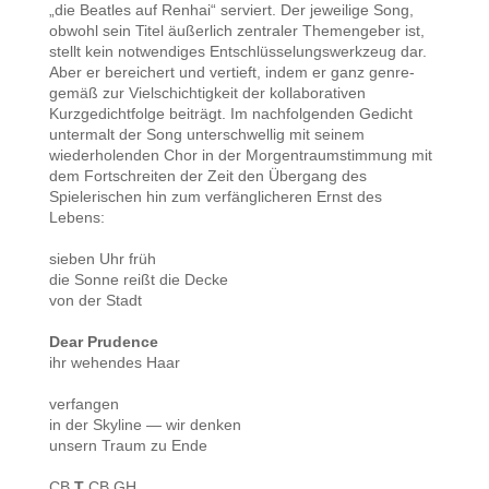
„die Beatles auf Renhai“ serviert. Der jeweilige Song,
obwohl sein Titel äußerlich zentraler Themengeber ist,
stellt kein notwendiges Entschlüsselungswerkzeug dar.
Aber er bereichert und vertieft, indem er ganz genre-
gemäß zur Vielschichtigkeit der kollaborativen
Kurzgedichtfolge beiträgt. Im nachfolgenden Gedicht
untermalt der Song unterschwellig mit seinem
wiederholenden Chor in der Morgentraumstimmung mit
dem Fortschreiten der Zeit den Übergang des
Spielerischen hin zum verfänglicheren Ernst des
Lebens:
sieben Uhr früh
die Sonne reißt die Decke
von der Stadt
Dear Prudence
ihr wehendes Haar
verfangen
in der Skyline — wir denken
unsern Traum zu Ende
CB
T
CB GH