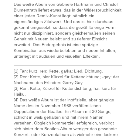
Das weiße Album von Gabriele Hartmann und Christof
Blumentrath liefert etwas, das in der Widersprüchlichkeit
einer jeden Remix-Kunst liegt: nämlich ein
eigenständiges Zitatwerk. Und das ist hier durchaus
gekonnt umgesetzt, so dass die gewählte enge Form
nicht nur diszipliniert, sondern gleichermaßen seinen
Gehalt mit Neuem belebt und zu tieferer Einsicht
erweitert. Das Endergebnis ist eine spritzige
Kombination aus wiederbelebten und neuen Inhalten,
unterlegt mit audialen und visuellen Effekten.
[1] Tan: kurz, ren: Kette, ga/ka: Lied, Dichtung.
[2] Ren: Kette, hier Kürzel für Kettendichtung; -gay: der
Nachname des Erfinders Garry Gay.
[3] Ren: Kette, Kürzel für Kettendichtung; hai: kurz für
Haiku.
[4] Das weiße Album ist der inoffizielle, aber gängige
Name des im November 1968 veröffentlichen
Doppelalbum der Beatles. Ein Album mit 30 Songs,
schlicht in weiß gehalten und mit ihrem Namen
versehen. Obgleich kommerziell erfolgreich, verbirgt
sich hinter dem Beatles-Album weniger das gewohnte
Konzert- oder Konzeptalbum als vielmehr eine lockere