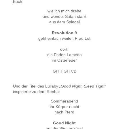
Buch:
wie ich mich drehe
und wende: Satan starrt
aus dem Spiegel
Revolution 9
geht einfach weiter, Frau Lot
dort!
ein Faden Lametta
im Osterfeuer
GH
T
GH CB
Und der Titel des Lullaby
„Good Night, Sleep Tight“
inspirierte zu dem Renhai
Sommerabend
ihr Körper riecht
nach Pferd
Good Night
auf die Stirn geküsst