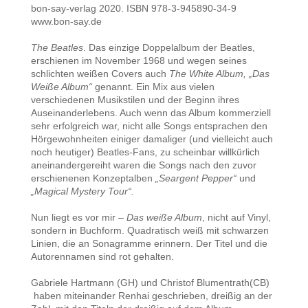
bon-say-verlag 2020. ISBN 978-3-945890-34-9
www.bon-say.de
The Beatles
. Das einzige Doppelalbum der Beatles,
erschienen im November 1968 und wegen seines
schlichten weißen Covers auch
The White Album, „Das
Weiße Album“
genannt. Ein Mix aus vielen
verschiedenen Musikstilen und der Beginn ihres
Auseinanderlebens. Auch wenn das Album kommerziell
sehr erfolgreich war, nicht alle Songs entsprachen den
Hörgewohnheiten einiger damaliger (und vielleicht auch
noch heutiger) Beatles-Fans, zu scheinbar willkürlich
aneinandergereiht waren die Songs nach den zuvor
erschienenen Konzeptalben
„Seargent Pepper“
und
„Magical Mystery Tour“.
Nun liegt es vor mir –
Das weiße Album
, nicht auf Vinyl,
sondern in Buchform. Quadratisch weiß mit schwarzen
Linien, die an Sonagramme erinnern. Der Titel und die
Autorennamen sind rot gehalten.
Gabriele Hartmann (GH) und Christof Blumentrath(CB)
haben miteinander Renhai geschrieben, dreißig an der