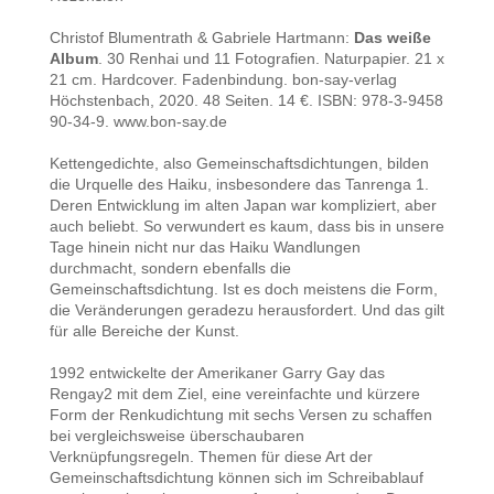
Christof Blumentrath & Gabriele Hartmann:
Das weiße
Album
. 30 Renhai und 11 Fotografien. Naturpapier. 21 x
21 cm. Hardcover. Fadenbindung. bon-say-verlag
Höchstenbach, 2020. 48 Seiten. 14 €. ISBN: 978-3-9458
90-34-9. www.bon-say.de
Kettengedichte, also Gemeinschaftsdichtungen, bilden
die Urquelle des Haiku, insbesondere das Tanrenga 1.
Deren Entwicklung im alten Japan war kompliziert, aber
auch beliebt. So verwundert es kaum, dass bis in unsere
Tage hinein nicht nur das Haiku Wandlungen
durchmacht, sondern ebenfalls die
Gemeinschaftsdichtung. Ist es doch meistens die Form,
die Veränderungen geradezu herausfordert. Und das gilt
für alle Bereiche der Kunst.
1992 entwickelte der Amerikaner Garry Gay das
Rengay2 mit dem Ziel, eine vereinfachte und kürzere
Form der Renkudichtung mit sechs Versen zu schaffen
bei vergleichsweise überschaubaren
Verknüpfungsregeln. Themen für diese Art der
Gemeinschaftsdichtung können sich im Schreibablauf