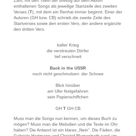
Zahl, mit den Titeln der dreißig auf dem Album
enthaltenen Songs als jeweilige Startzeile des zweiten
Verses (
T
), mit dem ein Renhai immer beginnt. Einer der
Autoren (GH bzw. CB) schrieb die zweite Zeile des
Startverses sowie den ersten Vers, der andere ergänzte
den dritten Vers.
kalter Krieg
die verstreuten Dörfer
tief verschneit
Back in the USSR
noch nicht geschmolzen: der Schnee
Blick hinüber
am Ufer festgefahren
sein Papierschiffchen
GH
T
GH CB
Muss man die Songs nun kennen, um dieses Buch zu
mögen? Muss man die Melodien und die Texte im Ohr
haben? Die Antwort ist ein klares „Nein“. Die Fäden, die
Gabriele Hartmann und Christof Blumentrath rund um