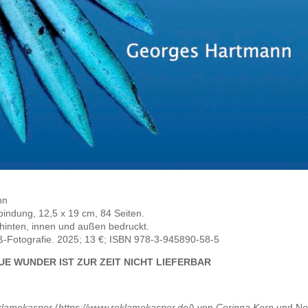
nn
bindung, 12,5 x 19 cm, 84 Seiten.
hinten, innen und außen bedruckt.
-Fotografie. 2025; 13 €; ISBN 978-3-945890-58-5
E WUNDER IST ZUR ZEIT NICHT LIEFERBAR
klamekasper
(
https://www.reklamekasper.de/
) von
Corinna Kern
und N
o