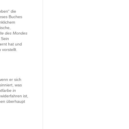
ben“ die
ieses Buches
anklichem
ische,
ite des Mondes
 Sein
ernt hat und
vorstellt.
wenn er sich
inniert, was
tfarbe in
widerfahren ist,
chen überhaupt