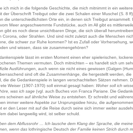
e ich mich in die folgende Geschichte, die mich mitnimmt in ein weitere
 der Überschrift Treibgut oder die zwei Schalen einer Muschel (S. 8 ff).
 die unterschiedlichsten Orte ein, in denen sich Treibgut ansammelt. 
 vom Meer angeschwemmte Fundstücke, auch im All gibt es mittlerweil
n gibt es noch diese unsichtbaren Dinge, die sich überall herumtreiben
 Corona, oder Strahlen. Und sind nicht zuletzt auch die Menschen nich
bene, die schwer zur Ruhe kommen? Ist es Zufall oder Vorhersehung, 
inden und wissen, dass sie zusammengehören?
dankenspiele
lässt im ersten Moment einen eher spielerischen, locke
ochenen Themen vermuten. Doch mitnichten – es handelt sich um sehr 
ffizile Ausführungen, auch wenn sie nicht eines gewissen (Galgen-)Hu
berraschend sind oft die Zusammenhänge, die hergestellt werden, die
, die die Gedankenspiele in langen verschachtelten Sätzen nehmen. D
rete Weiser (1907-1970) soll einmal gesagt haben:
Woher soll ich wiss
 höre, was ich sage
(vgl. auch Buches von Franca Pariane. Die
Gedanke
s scheinen auf ähnliche Weise zu entstehen. Er schreibt und währen
en immer weitere Aspekte zur Ursprungsidee hinzu, die aufgenomme
 er den Leser mit auf die Reise durch seine sich immer weiter ausde
 dabei langweilig wird, ist selber schuld.
en dem Abflussrohr … Ich lausche dem Klang der Sprache, die meine
nnen, wenn das
lothringische Deutsch
der Familie keinen Strich durch