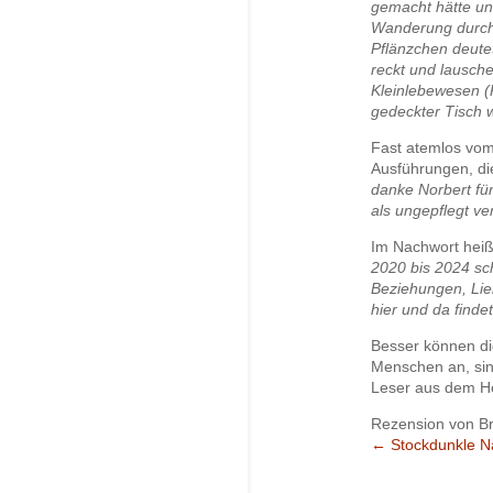
gemacht hätte un
Wanderung durch 
Pflänzchen deute
reckt und lausche
Kleinlebewesen (
gedeckter Tisch w
Fast atemlos vom 
Ausführungen, di
danke Norbert für
als ungepflegt ve
Im Nachwort heiß
2020 bis 2024 sc
Beziehungen, Lieb
hier und da finde
Besser können di
Menschen an, sin
Leser aus dem He
Rezension von Bri
←
Stockdunkle N