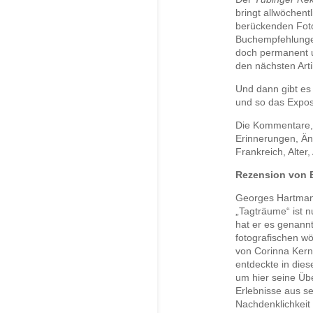
bringt allwöchentl
berückenden Foto
Buchempfehlungen
doch permanent u
den nächsten Arti
Und dann gibt es
und so das Expos
Die Kommentare, 
Erinnerungen, Än
Frankreich, Alter
Rezension von Br
Georges Hartmann
„Tagträume“ ist 
hat er es genann
fotografischen w
von Corinna Kern 
entdeckte in die
um hier seine Üb
Erlebnisse aus s
Nachdenklichkeit