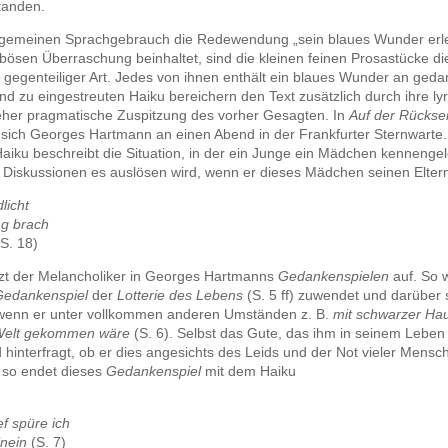
tanden.
lgemeinen Sprachgebrauch die Redewendung „sein blaues Wunder erle
bösen Überraschung beinhaltet, sind die kleinen feinen Prosastücke d
 gegenteiliger Art. Jedes von ihnen enthält ein blaues Wunder an ged
und zu eingestreuten Haiku bereichern den Text zusätzlich durch ihre lyr
her pragmatische Zuspitzung des vorher Gesagten. In
Auf der Rückse
rt sich Georges Hartmann an einen Abend in der Frankfurter Sternwarte.
aiku beschreibt die Situation, in der ein Junge ein Mädchen kennengel
e Diskussionen es auslösen wird, wenn er dieses Mädchen seinen Eltern 
licht
ng brach
(S. 18)
tzt der Melancholiker in Georges Hartmanns
Gedankenspielen
auf. So 
Gedankenspiel
der
Lotterie des Lebens
(S. 5 ff) zuwendet und darüber s
wenn er unter vollkommen anderen Umständen z. B.
mit schwarzer Hau
 Welt gekommen wäre
(S. 6). Selbst das Gute, das ihm in seinem Leben 
hinterfragt, ob er dies angesichts des Leids und der Not vieler Mens
d so endet dieses
Gedankenspiel
mit dem Haiku
ef spüre ich
inein
(S. 7)