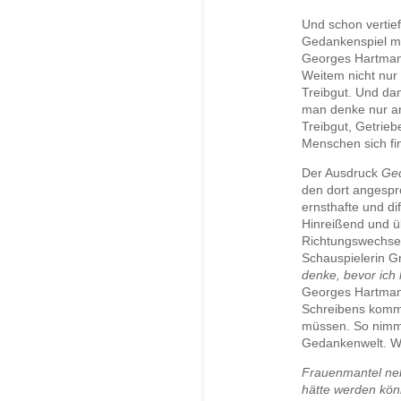
Und schon vertief
Gedankenspiel mit
Georges Hartmann
Weitem nicht nur
Treibgut. Und dan
man denke nur an
Treibgut, Getrie
Menschen sich f
Der Ausdruck
Ge
den dort angespr
ernsthafte und di
Hinreißend und ü
Richtungswechsel
Schauspielerin G
denke, bevor ich
Georges Hartmann
Schreibens komm
müssen. So nimmt
Gedankenwelt. Wem
Frauenmantel neb
hätte werden kö