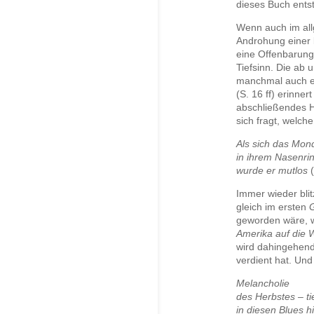
dieses Buch ents
Wenn auch im al
Androhung einer 
eine Offenbarung
Tiefsinn. Die ab 
manchmal auch e
(S. 16 ff) erinne
abschließendes H
sich fragt, welch
Als sich das Mond
in ihrem Nasenri
wurde er mutlos
Immer wieder bli
gleich im ersten
geworden wäre, 
Amerika auf die
wird dahingehend 
verdient hat. Un
Melancholie
des Herbstes – ti
in diesen Blues h