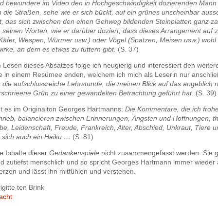
d bewundere im Video den in Hochgeschwindigkeit dozierenden Mann
die Straßen, sehe wie er sich bückt, auf ein grünes unscheinbar aus
t, das sich zwischen den einen Gehweg bildenden Steinplatten ganz z
 seinen Worten, wie er darüber doziert, dass dieses Arrangement auf z
Käfer, Wespen, Würmer usw.) oder Vögel (Spatzen, Meisen usw.) wohl 
irke, an dem es etwas zu futtern gibt.
(S. 37)
Lesen dieses Absatzes folge ich neugierig und interessiert den weiter
e in einem Resümee enden, welchem ich mich als Leserin nur anschli
 die aufschlussreiche Lehrstunde, die meinen Blick auf das angeblich n
rschrieene Grün zu einer gewandelten Betrachtung geführt hat.
(S. 39)
t es im Originalton Georges Hartmanns:
Die Kommentare, die ich froh
hrieb, balancieren zwischen Erinnerungen, Ängsten und Hoffnungen, t
e, Leidenschaft, Freude, Frankreich, Alter, Abschied, Unkraut, Tiere 
t sich auch ein Haiku …
(S. 81)
e Inhalte dieser
Gedankenspiele
nicht zusammengefasst werden. Sie 
d zutiefst menschlich und so spricht Georges Hartmann immer wieder
rzen und lässt ihn mitfühlen und verstehen.
gitte ten Brink
acht