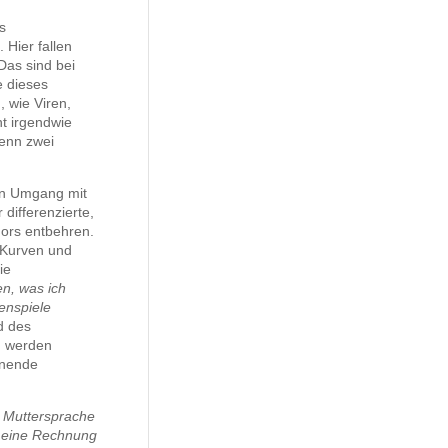
s
 Hier fallen
Das sind bei
e dieses
, wie Viren,
t irgendwie
wenn zwei
ren Umgang mit
differenzierte,
mors entbehren.
 Kurven und
ie
en, was ich
nspiele
d des
n werden
hnende
 Muttersprache
 meine Rechnung