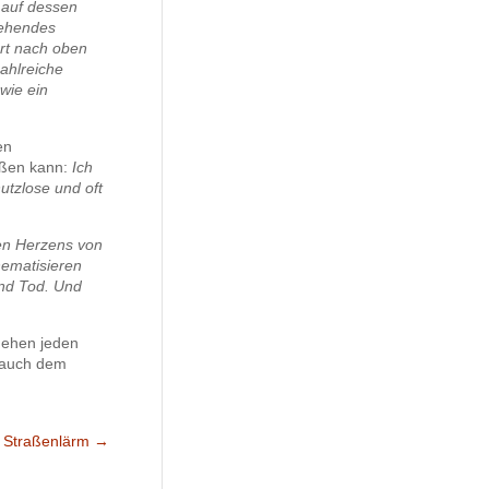
 auf dessen
sehendes
art nach oben
ahlreiche
wie ein
en
eßen kann:
Ich
utzlose und oft
en Herzens von
hematisieren
und Tod. Und
gehen jeden
 auch dem
Straßenlärm
→