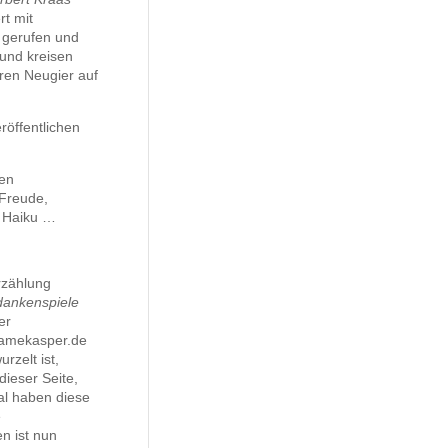
rt mit
 gerufen und
und kreisen
ren Neugier auf
röffentlichen
hen
 Freude,
n Haiku …
rzählung
dankenspiele
er
lamekasper.de
rzelt ist,
ieser Seite,
l haben diese
e
n ist nun