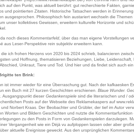
ich auf den Punkt, was aktuell berührt: gut recherchierte Fakten, garnie
s und pointierten Zitaten. Historische Tatsachen werden in Erinnerung
 ausgesprochen. Philosophisch fein austariert wechseln die Themen 
m unser kollektives Gewissen, erweitern kulturelle Horizonte und schü
kel.
 da noch dieses
Kommentarfeld
, über das man eigene Vorstellungen ve
é aus Leser-Perspektive rein subjektiv erweitern kann.
die ich frohen Herzens von 2020 bis 2024 schrieb, balancieren zwisc
gsten und Hoffnung, thematisieren Beziehungen, Liebe, Leidenschaft,
, Abschied, Unkraut, Tiere und Tod. Und hier und da findet sich auch ei
igitte ten Brink:
 ist immer wieder für eine Überraschung gut. Nach der kafkaesken E
nun ein Buch mit 27 kurzen Geschichten erschienen.
Blaue Wunder. Ge
t. Ausgangspunkt dieser
Gedankenspiele
sind die literarischen und / od
öchentlichen Posts auf der Webseite des Reklamekaspers auf www.rek
und Norbert Kraas. Der Beobachter und Grübler, der tief im Autor verwu
sen Worten und Bildern Geschichten und nutzte die Kommentarfunktion d
erlegungen zu den Posts in Form von
Gedankenspielen
darzulegen. Ma
einer Vergangenheit wie ein Déjà vu aufploppen lassen oder aber groß
 über aktuelle Ereignisse geweckt. Aus den ursprünglichen Kommentare