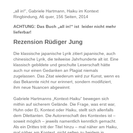
„all in!“, Gabriele Hartmann, Haiku im Kontext
Ringbindung, A6 quer, 156 Seiten, 2014
ACHTUNG: Das Buch „all in!“ ist
leider nicht mehr
lieferbar!
Rezension Rüdiger Jung
Die klassische japanische Lyrik zitiert japanische, auch
chinesische Lyrik, die teilweise Jahrhunderte alt ist. Eine
klassisch gebildete und geschulte Leserschaft hätte
auch nur einen Gedanken an Plagiat niemals
zugelassen. Das Zitat wiederum wird zur Kunst, wenn es
das Bekannte nicht nur erinnert, sondern modifiziert,
ihm neue Nuancen abgewinnt.
Gabriele Hartmanns „Kontext-Haiku“ bewegen sich
mithin auf sicherem Gelände. Die Frage, was erst war,
Huhn oder Ei, Kontext oder Haiku, stellt sich allenfalls
dem Dilettanten. Die Autorenschaft des Kontextes ist –
soweit möglich – jeweils namentlich kenntlich gemacht.
Als ein Drittes tritt der Titel hinzu – mal näher am Haiku,
mal näher am Kontext, nicht selten zu beidem in