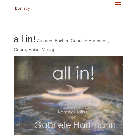
all in!
Autoren
,
Bücher
,
Gabriele Hartmann
,
Genre
,
Haiku
,
Verlag